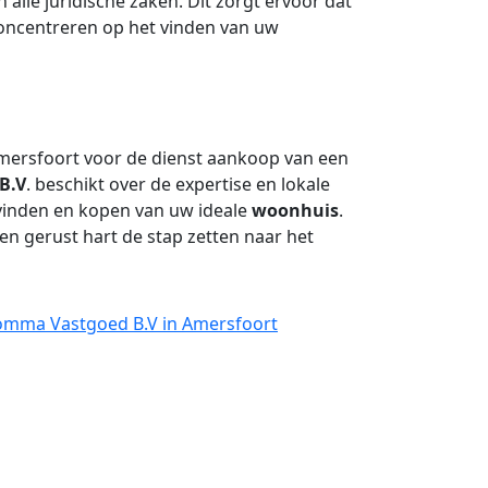
lle juridische zaken. Dit zorgt ervoor dat
concentreren op het vinden van uw
mersfoort voor de dienst aankoop van een
B.V
. beschikt over de expertise en lokale
 vinden en kopen van uw ideale
woonhuis
.
n gerust hart de stap zetten naar het
Comma Vastgoed B.V in Amersfoort