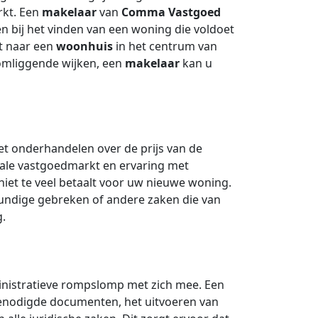
rkt. Een
makelaar
van
Comma Vastgoed
en bij het vinden van een woning die voldoet
t naar een
woonhuis
in het centrum van
omliggende wijken, een
makelaar
kan u
et onderhandelen over de prijs van de
kale vastgoedmarkt en ervaring met
iet te veel betaalt voor uw nieuwe woning.
undige gebreken of andere zaken die van
g.
nistratieve rompslomp met zich mee. Een
benodigde documenten, het uitvoeren van