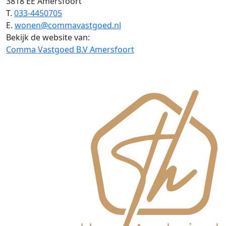
3818 EE Amersfoort
T.
033-4450705
E.
wonen@commavastgoed.nl
Bekijk de website van:
Comma Vastgoed B.V Amersfoort