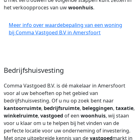
u met vertrouwen de volgende stappen kunt zetten in
het verkoopproces van uw
woonhuis
.
Meer info over waardebepaling van een woning
bij Comma Vastgoed B.V in Amersfoort
Bedrijfshuisvesting
Comma Vastgoed B.V. is dé makelaar in Amersfoort
voor al uw behoeften op het gebied van
bedrijfshuisvesting. Of u nu op zoek bent naar
kantoorruimte
,
bedrijfsruimte
,
beleggingen
,
taxatie
,
winkelruimte
,
vastgoed
of een
woonhuis
, wij staan
voor u klaar om u te helpen bij het vinden van de
perfecte locatie voor uw onderneming of investering.
Met onze uitgebreide kennis van de
vastgoed
markt in