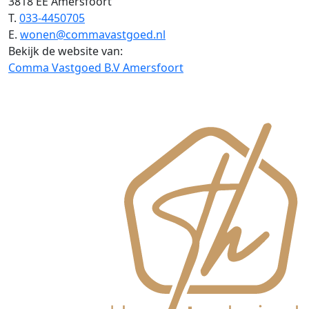
3818 EE Amersfoort
T.
033-4450705
E.
wonen@commavastgoed.nl
Bekijk de website van:
Comma Vastgoed B.V Amersfoort