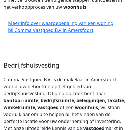
u met vertrouwen de volgende stappen kunt zetten in
het verkoopproces van uw
woonhuis
.
Meer info over waardebepaling van een woning
bij Comma Vastgoed B.V in Amersfoort
Bedrijfshuisvesting
Comma Vastgoed B.V. is dé makelaar in Amersfoort
voor al uw behoeften op het gebied van
bedrijfshuisvesting. Of u nu op zoek bent naar
kantoorruimte
,
bedrijfsruimte
,
beleggingen
,
taxatie
,
winkelruimte
,
vastgoed
of een
woonhuis
, wij staan
voor u klaar om u te helpen bij het vinden van de
perfecte locatie voor uw onderneming of investering.
Met onze uitgebreide kennis van de
vastgoed
markt in